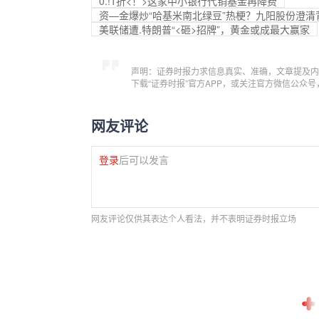
0.!1折<！>这家中小银行代销基金再降费
资—金爆炒“哈基米南北绿豆”热梗？九阳股份澄清
美联储遭.特朗普“<砸>招牌”，黄金或成最大赢家
声明：证券时报力求信息真实、准确，文章提及内
下载“证券时报”官方APP，或关注官方微信公众
网友评论
登录
后可以发言
网友评论仅供其表达个人看法，并不表明证券时报立场